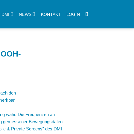
DMI
NEWS
KONTAKT
LOGIN
 DOOH-
nach den
merkbar.
ng wahr. Die Frequenzen an
rtung gemessener Bewegungsdaten
blic & Private Screens” des DMI