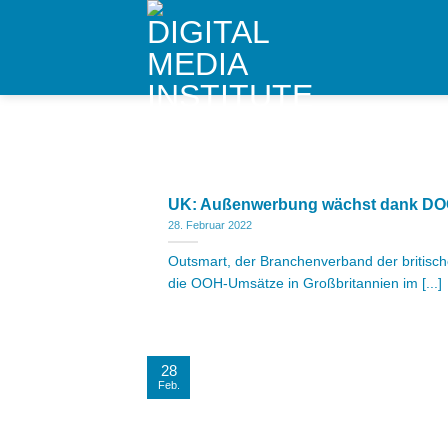
Skip
to
content
UK: Außenwerbung wächst dank DOOH
28. Februar 2022
Outsmart, der Branchenverband der britis
die OOH-Umsätze in Großbritannien im [...]
28
Feb.