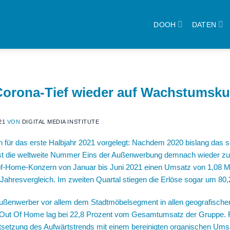
DOOH
DATEN
orona-Tief wieder auf Wachstumsku
21
VON
DIGITAL MEDIA INSTITUTE
 für das erste Halbjahr 2021 vorgelegt: Nachdem 2020 bislang das sc
st die weltweite Nummer Eins der Außenwerbung demnach wieder zu
t-of-Home-Konzern von Januar bis Juni 2021 einen Umsatz von 1,08 Mil
 Jahresvergleich. Im zweiten Quartal stiegen die Erlöse sogar um 80,
ußenwerber vor allem dem Stadtmöbelsegment in allen geografische
al Out Of Home lag bei 22,8 Prozent vom Gesamtumsatz der Gruppe. F
tsetzung des Aufwärtstrends mit einem bereinigten organischen Um