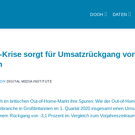
DOOH
DATEN
-Krise sorgt für Umsatzrückgang v
n
VON
DIGITAL MEDIA INSTITUTE
uch im britischen Out-of-Home-Markt ihre Spuren: Wie der Out-of-H
ebranche in Großbritannien im 1. Quartal 2020 insgesamt einen Umsa
t einem Rückgang von -3,1 Prozent im Vergleich zum Vorjahreszeitraum