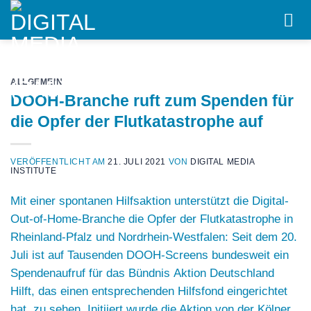
Skip
to
content
ALLGEMEIN
DOOH-Branche ruft zum Spenden für
die Opfer der Flutkatastrophe auf
VERÖFFENTLICHT AM
21. JULI 2021
VON
DIGITAL MEDIA
INSTITUTE
Mit einer spontanen Hilfsaktion unterstützt die Digital-
Out-of-Home-Branche die Opfer der Flutkatastrophe in
Rheinland-Pfalz und Nordrhein-Westfalen: Seit dem 20.
Juli ist auf Tausenden DOOH-Screens bundesweit ein
Spendenaufruf für das Bündnis
Aktion Deutschland
Hilft
, das einen entsprechenden Hilfsfond eingerichtet
hat, zu sehen. Initiiert wurde die Aktion von der Kölner