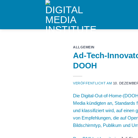
Skip
to
content
ALLGEMEIN
Ad-Tech-Innovato
DOOH
VERÖFFENTLICHT AM
10. DEZEMBER
Die Digital-Out-of-Home-(DOOH
Media
kündigten an, Standards f
und klassifiziert wird, auf ein
von Empfehlungen, die auf Ope
Bildschirmtyp, Publikum und U