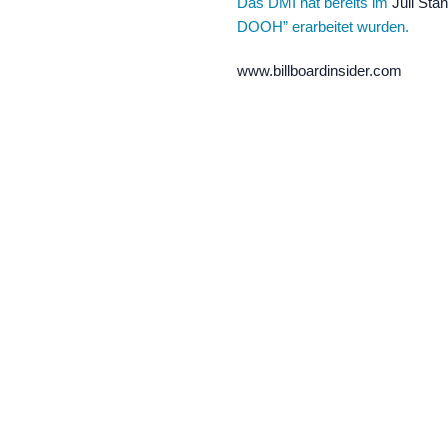
Das
DMI
hat bereits im
Juli Sta
DOOH” erarbeitet wurden.
www.billboardinsider.com