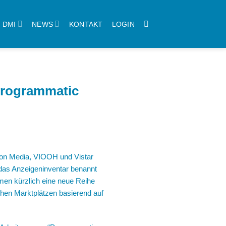
DMI
NEWS
KONTAKT
LOGIN
 Programmatic
zon Media
,
VIOOH
und
Vistar
 das Anzeigeninventar benannt
hmen kürzlich eine neue Reihe
en Marktplätzen basierend auf