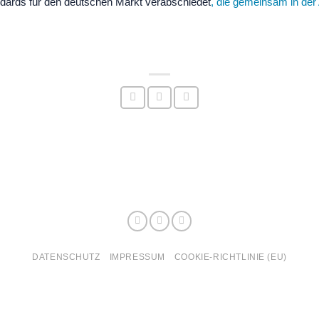
ndards für den deutschen Markt verabschiedet
, die gemeinsam in der
DATENSCHUTZ
IMPRESSUM
COOKIE-RICHTLINIE (EU)