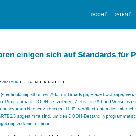
DOOH
DATEN
ren einigen sich auf Standards für
 2020
VON
DIGITAL MEDIA INSTITUTE
)-Technologieplattformen
Adomni
,
Broadsign
,
Place Exchange
,
Veri
ür Programmatic DOOH festzulegen. Ziel ist, die Art und Weise, wie
en gemeinsamen Nenner zu bringen. Dafür veröffentlichten die Unterne
nRTB2.5 abgestimmt sind, um den DOOH-Bestand in programmatisch
mgebung zu kennzeichnen.