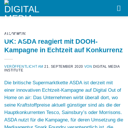
Skip
to
content
ALLGEMEIN
UK: ASDA reagiert mit DOOH-
Kampagne in Echtzeit auf Konkurrenz
VERÖFFENTLICHT AM
21. SEPTEMBER 2020
VON
DIGITAL MEDIA
INSTITUTE
Die britische Supermarktkette
ASDA
ist derzeit mit
einer innovativen Echtzeit-Kampagne auf Digital Out of
Home on air: Das Unternehmen wirbt überall dort, wo
seine Kraftstoffpreise aktuell günstiger sind als die der
Hauptkonkurrenten Tesco, Sainsbury’s oder Morrisons.
ASDA nutzt für die Kampagne, für deren Umsetzung die
Mediaagentur
Spark Foundry
verantwortlich ist, die