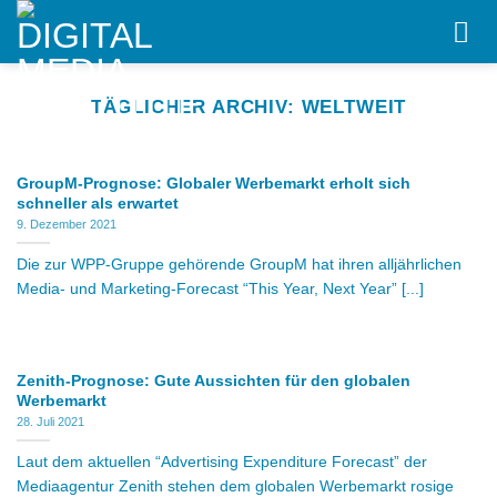
Skip
to
content
TÄGLICHER ARCHIV:
WELTWEIT
GroupM-Prognose: Globaler Werbemarkt erholt sich
schneller als erwartet
9. Dezember 2021
Die zur WPP-Gruppe gehörende GroupM hat ihren alljährlichen
Media- und Marketing-Forecast “This Year, Next Year” [...]
Zenith-Prognose: Gute Aussichten für den globalen
Werbemarkt
28. Juli 2021
Laut dem aktuellen “Advertising Expenditure Forecast” der
Mediaagentur Zenith stehen dem globalen Werbemarkt rosige