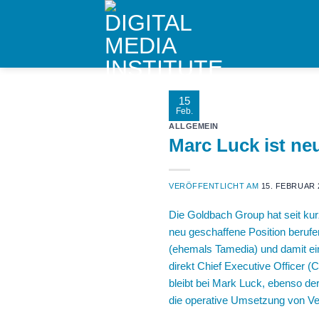
Skip
to
content
15
Feb.
ALLGEMEIN
Marc Luck ist n
VERÖFFENTLICHT AM
15. FEBRUAR 
Die
Goldbach Group
hat seit ku
neu geschaffene Position berufe
(ehemals Tamedia) und damit ein
direkt Chief Executive Officer 
bleibt bei Mark Luck, ebenso de
die operative Umsetzung von Ve