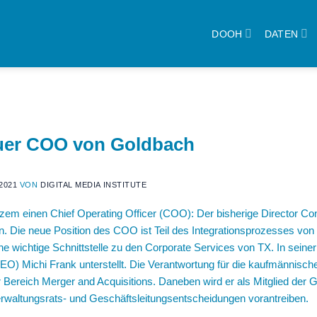
DOOH
DATEN
euer COO von Goldbach
2021
VON
DIGITAL MEDIA INSTITUTE
rzem einen Chief Operating Officer (COO): Der bisherige Director Con
n. Die neue Position des COO ist Teil des Integrationsprozesses von
e wichtige Schnittstelle zu den Corporate Services von TX. In seine
(CEO)
Michi Frank
unterstellt. Die Verantwortung für die kaufmännisc
r Bereich Merger and Acquisitions. Daneben wird er als Mitglied der
rwaltungsrats- und Geschäftsleitungsentscheidungen vorantreiben.