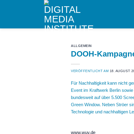
Skip
to
content
ALLGEMEIN
DOOH-Kampagne f
VERÖFFENTLICHT AM
18. AUGUST 2
Für Nachhaltigkeit kann nicht g
Event im Kraftwerk Berlin sowi
bundesweit auf über 5.500 Scree
Green Window. Neben Ströer sin
Technologie und nachhaltigen Le
www.wuv.de