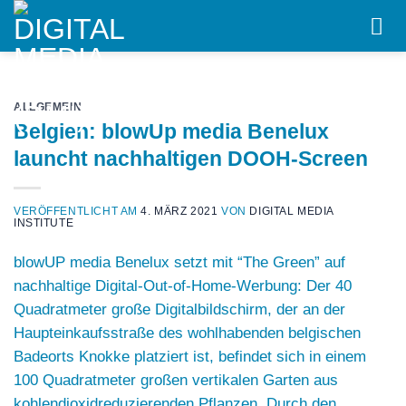
Skip
to
content
ALLGEMEIN
Belgien: blowUp media Benelux
launcht nachhaltigen DOOH-Screen
VERÖFFENTLICHT AM
4. MÄRZ 2021
VON
DIGITAL MEDIA
INSTITUTE
blowUP media Benelux
setzt mit “The Green” auf
nachhaltige Digital-Out-of-Home-Werbung: Der 40
Quadratmeter große Digitalbildschirm, der an der
Haupteinkaufsstraße des wohlhabenden belgischen
Badeorts Knokke platziert ist, befindet sich in einem
100 Quadratmeter großen vertikalen Garten aus
kohlendioxidreduzierenden Pflanzen. Durch den