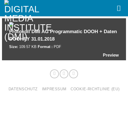
Skip
to
content
Protokoll DMI AG Programmatic DOOH + Daten
DOOHRY 31.01.2018
Size:
109.57 KB
Format :
PDF
Preview
DATENSCHUTZ
IMPRESSUM
COOKIE-RICHTLINIE (EU)