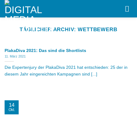
Skip
to
content
TÄGLICHER ARCHIV:
WETTBEWERB
PlakaDiva 2021: Das sind die Shortlists
11. März 2021
Die Expertenjury der PlakaDiva 2021 hat entschieden: 25 der in
diesem Jahr eingereichten Kampagnen sind [...]
14
Okt.