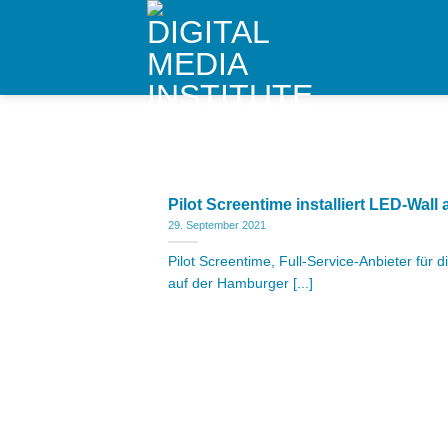
Skip
to
content
Pilot Screentime installiert LED-Wal
29. September 2021
Pilot Screentime, Full-Service-Anbieter für 
auf der Hamburger [...]