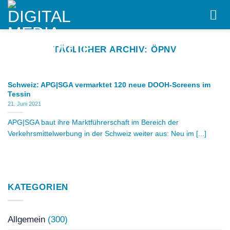
Skip
to
content
TÄGLICHER ARCHIV:
ÖPNV
Schweiz: APG|SGA vermarktet 120 neue DOOH-Screens im
Tessin
21. Juni 2021
APG|SGA baut ihre Marktführerschaft im Bereich der
Verkehrsmittelwerbung in der Schweiz weiter aus: Neu im [...]
KATEGORIEN
Allgemein
(300)