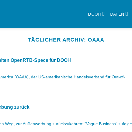
DOOH
DATEN
TÄGLICHER ARCHIV:
OAAA
eiten OpenRTB-Specs für DOOH
 America (OAAA), der US-amerikanische Handelsverband für Out-of-
rbung zurück
sten Weg, zur Außenwerbung zurückzukehren: “Vogue Business” zufolge