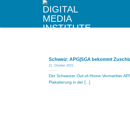
Skip
to
content
Schweiz: APG|SGA bekommt Zuschla
21. Oktober 2021
Der Schweizer Out-of-Home-Vermarkter APG|
Plakatierung in der [...]