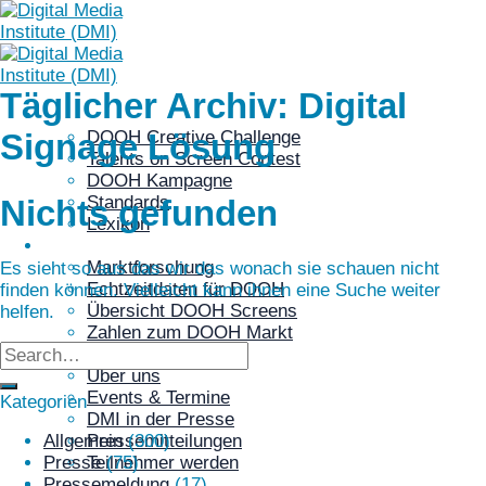
Skip
to
content
Täglicher Archiv:
Digital
DOOH
DOOH Creative Challenge
Signage Lösung
Talents on Screen Contest
DOOH Kampagne
Standards
Nichts gefunden
Lexikon
DATEN
Marktforschung
Es sieht so aus das wir das wonach sie schauen nicht
Echtzeitdaten für DOOH
finden können. Vielleicht kann ihnen eine Suche weiter
Übersicht DOOH Screens
helfen.
Zahlen zum DOOH Markt
DMI
Über uns
Events & Termine
Kategorien
DMI in der Presse
Pressemitteilungen
Allgemein
(300)
Teilnehmer werden
Presse
(75)
NEWS
Pressemeldung
(17)