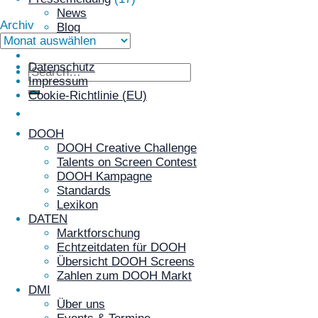
News
Archiv
Blog
Archiv
Kontakt
Login
Datenschutz
Impressum
Cookie-Richtlinie (EU)
DOOH
DOOH Creative Challenge
Talents on Screen Contest
DOOH Kampagne
Standards
Lexikon
DATEN
Marktforschung
Echtzeitdaten für DOOH
Übersicht DOOH Screens
Zahlen zum DOOH Markt
DMI
Über uns