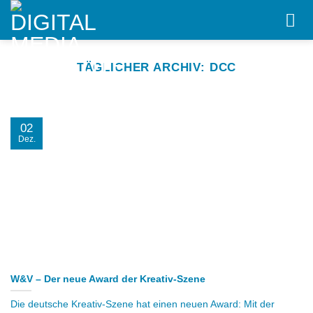
Skip
to
content
TÄGLICHER ARCHIV:
DCC
02
Dez.
W&V – Der neue Award der Kreativ-Szene
Die deutsche Kreativ-Szene hat einen neuen Award: Mit der