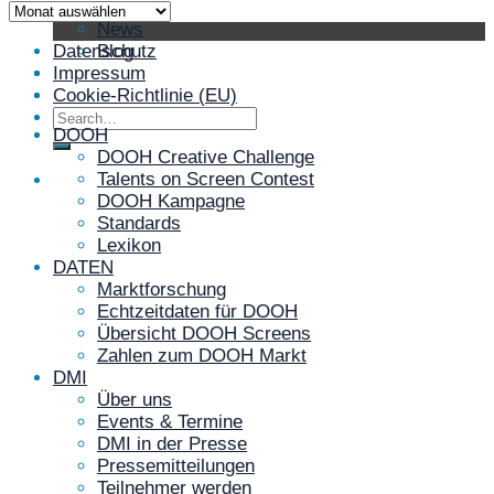
NEWS
Archiv
News
Blog
Datenschutz
Kontakt
Impressum
Login
Cookie-Richtlinie (EU)
DOOH
DOOH Creative Challenge
Talents on Screen Contest
DOOH Kampagne
Standards
Lexikon
DATEN
Marktforschung
Echtzeitdaten für DOOH
Übersicht DOOH Screens
Zahlen zum DOOH Markt
DMI
Über uns
Events & Termine
DMI in der Presse
Pressemitteilungen
Teilnehmer werden