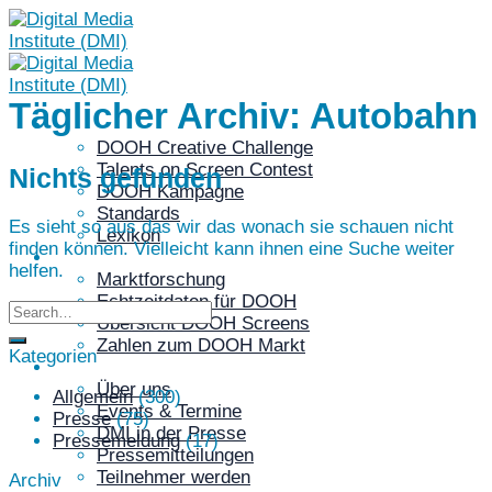
Skip
to
content
Täglicher Archiv:
Autobahn
DOOH
DOOH Creative Challenge
Talents on Screen Contest
Nichts gefunden
DOOH Kampagne
Standards
Es sieht so aus das wir das wonach sie schauen nicht
Lexikon
finden können. Vielleicht kann ihnen eine Suche weiter
DATEN
helfen.
Marktforschung
Echtzeitdaten für DOOH
Übersicht DOOH Screens
Zahlen zum DOOH Markt
Kategorien
DMI
Über uns
Allgemein
(300)
Events & Termine
Presse
(75)
DMI in der Presse
Pressemeldung
(17)
Pressemitteilungen
Teilnehmer werden
Archiv